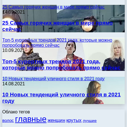
25 Самых горячих женщин в мире прямо сейчас
14.09.2021
25 Самых горячих женщин в мире прямо
сейчас
Топ-5 курортных трендов 2021 года, которые можно
попробовать прямо сейчас
10.09.2021
Топ-5 курортных трендов 2021 года,
которые можно попробовать прямо сейчас
10 Новых тенденций уличного стиля в 2021 году
14.08.2021
10 Новых тенденций уличного стиля в 2021
году
Облако тегов
главные
женщин
крутых
волос
лучшие