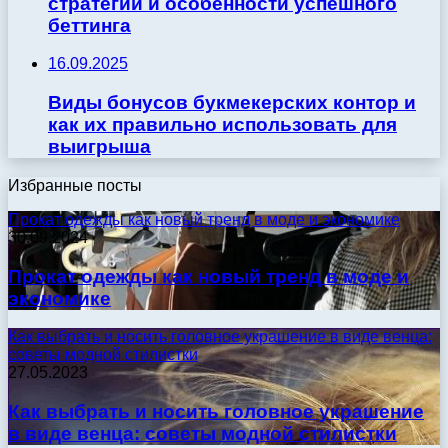
стратегии и особенности успешного
беттинга
16.09.2025
Виды бонусов букмекерских контор и
как их правильно использовать для
выигрыша
Избранные посты
Прокат одежды как новый тренд в моде и экономике
30.09.2024
Прокат одежды как новый тренд в моде и
экономике
Как выбрать и носить головное украшение в виде венца:
советы модной стилистки
27.05.2023
Как выбрать и носить головное украшение
в виде венца: советы модной стилистки