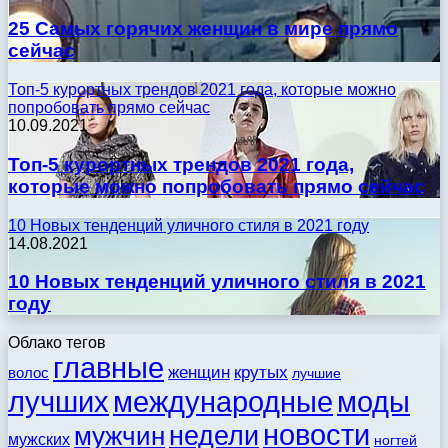
25 Самых горячих женщин в мире прямо
сейчас
Топ-5 курортных трендов 2021 года, которые можно
попробовать прямо сейчас
10.09.2021
Топ-5 курортных трендов 2021 года,
которые можно попробовать прямо сейчас
10 Новых тенденций уличного стиля в 2021 году
14.08.2021
10 Новых тенденций уличного стиля в 2021
году
Облако тегов
главные
женщин
крутых
волос
лучшие
моды
лучших
международные
новости
недели
мужчин
мужских
ногтей