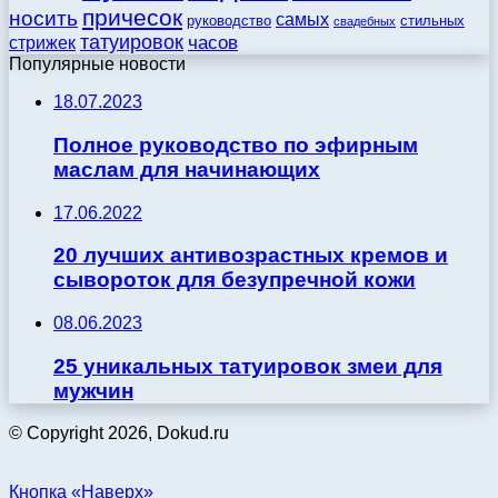
причесок
носить
самых
стильных
руководство
свадебных
татуировок
стрижек
часов
Популярные новости
18.07.2023
Полное руководство по эфирным
маслам для начинающих
17.06.2022
20 лучших антивозрастных кремов и
сывороток для безупречной кожи
08.06.2023
25 уникальных татуировок змеи для
мужчин
© Copyright 2026, Dokud.ru
Кнопка «Наверх»