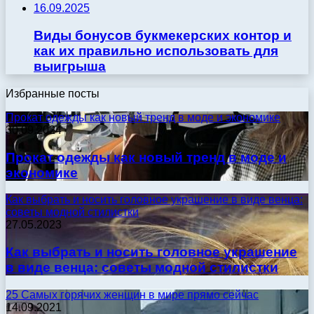
16.09.2025
Виды бонусов букмекерских контор и
как их правильно использовать для
выигрыша
Избранные посты
Прокат одежды как новый тренд в моде и экономике
30.09.2024
Прокат одежды как новый тренд в моде и
экономике
Как выбрать и носить головное украшение в виде венца:
советы модной стилистки
27.05.2023
Как выбрать и носить головное украшение
в виде венца: советы модной стилистки
25 Самых горячих женщин в мире прямо сейчас
14.09.2021