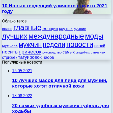
10 Новых тенденций уличного стиля в 2021
году
Облако тегов
главные
женщин
крутых
волос
лучшие
моды
лучших
международные
новости
недели
мужчин
мужских
ногтей
причесок
носить
самых
стильных
руководство
свадебных
татуировок
стрижек
часов
Популярные новости
15.05.2021
10 лучших масок для лица для мужчин,
которые хотят отличной кожи
18.08.2022
20 самых удобных мужских туфель для
ходьбы