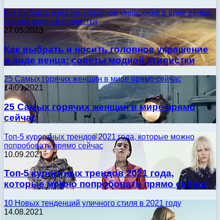
Как выбрать и носить головное украшение в виде венца:
советы модной стилистки
27.05.2023
Как выбрать и носить головное украшение
в виде венца: советы модной стилистки
25 Самых горячих женщин в мире прямо сейчас
14.09.2021
25 Самых горячих женщин в мире прямо
сейчас
Топ-5 курортных трендов 2021 года, которые можно
попробовать прямо сейчас
10.09.2021
Топ-5 курортных трендов 2021 года,
которые можно попробовать прямо сейчас
10 Новых тенденций уличного стиля в 2021 году
14.08.2021