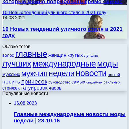
которые можно попробовать прямо сейчас
10 Новых тенденций уличного стиля в 2021 году
14.08.2021
10 Новых тенденций уличного стиля в 2021
году
Облако тегов
главные
женщин
крутых
волос
лучшие
моды
лучших
международные
новости
недели
мужчин
мужских
ногтей
причесок
носить
самых
стильных
руководство
свадебных
татуировок
стрижек
часов
Популярные новости
16.08.2023
Главные международные новости моды
недели | 23.10.16