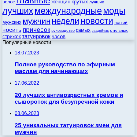
главные
женщин
крутых
волос
лучшие
моды
лучших
международные
новости
недели
мужчин
мужских
ногтей
причесок
носить
самых
стильных
руководство
свадебных
татуировок
стрижек
часов
Популярные новости
18.07.2023
Полное руководство по эфирным
маслам для начинающих
17.06.2022
20 лучших антивозрастных кремов и
сывороток для безупречной кожи
08.06.2023
25 уникальных татуировок змеи для
мужчин