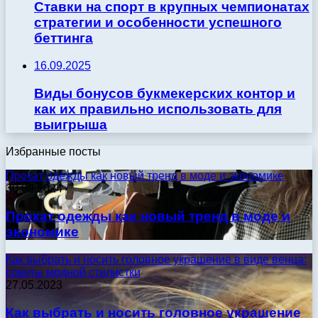
Ставки на спорт в крупных чемпионатах
стратегии и особенности успешного
беттинга
16.09.2025
Виды бонусов букмекерских контор и
как их правильно использовать для
выигрыша
Избранные посты
Прокат одежды как новый тренд в моде и экономике
30.09.2024
Прокат одежды как новый тренд в моде и
экономике
Как выбрать и носить головное украшение в виде венца:
советы модной стилистки
27.05.2023
Как выбрать и носить головное украшение