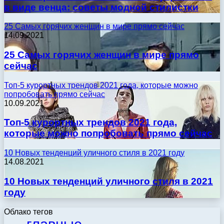
в виде венца: советы модной стилистки
25 Самых горячих женщин в мире прямо сейчас
14.09.2021
25 Самых горячих женщин в мире прямо
сейчас
Топ-5 курортных трендов 2021 года, которые можно
попробовать прямо сейчас
10.09.2021
Топ-5 курортных трендов 2021 года,
которые можно попробовать прямо сейчас
10 Новых тенденций уличного стиля в 2021 году
14.08.2021
10 Новых тенденций уличного стиля в 2021
году
Облако тегов